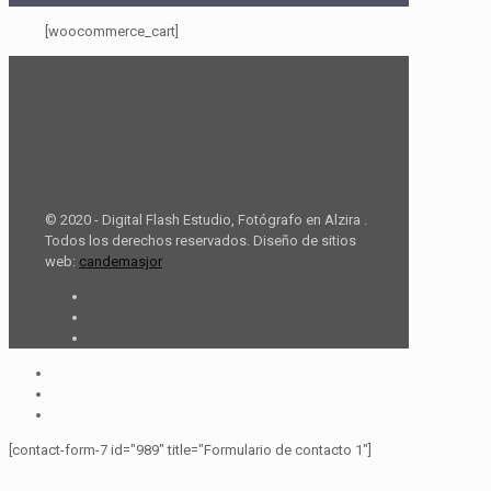
[woocommerce_cart]
© 2020 - Digital Flash Estudio, Fotógrafo en Alzira .
Todos los derechos reservados. Diseño de sitios
web:
candemasjor
[contact-form-7 id="989" title="Formulario de contacto 1"]