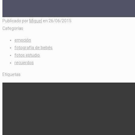
Publicado por
Miguel
en
26/06/2015
Categorías
emoción
fotografía de bebés
fotos estudio
recuerdos
Etiquetas