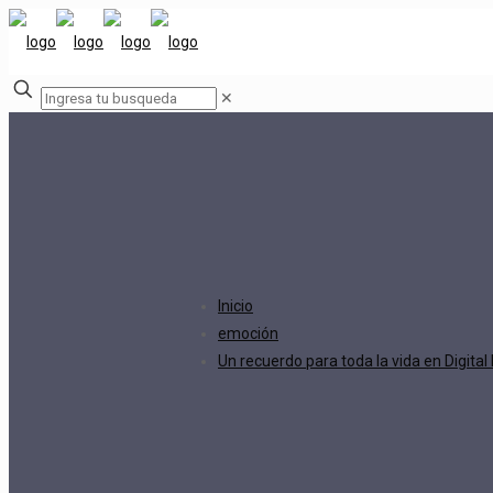
✕
Inicio
emoción
Un recuerdo para toda la vida en Digital 