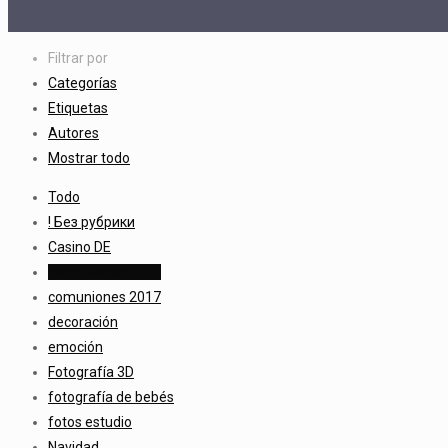
Filtrar por
Categorías
Etiquetas
Autores
Mostrar todo
Todo
! Без рубрики
Casino DE
comuniones 2015
comuniones 2017
decoración
emoción
Fotografía 3D
fotografía de bebés
fotos estudio
Navidad