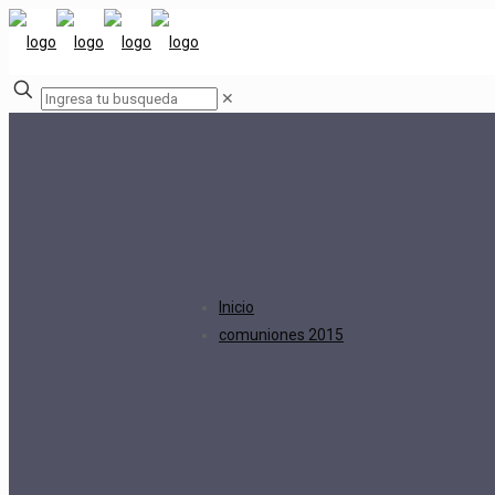
✕
Inicio
comuniones 2015