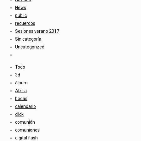
News
public
recuerdos
Sesiones verano 2017
Sin categoría
Uncategorized
Todo
3d
álbum
Alzira
bodas
calendario
click
comunión
comuniones
digital flash