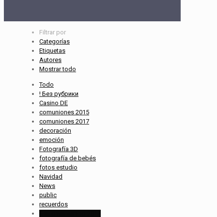
Filtrar por
Categorías
Etiquetas
Autores
Mostrar todo
Todo
! Без рубрики
Casino DE
comuniones 2015
comuniones 2017
decoración
emoción
Fotografía 3D
fotografía de bebés
fotos estudio
Navidad
News
public
recuerdos
Sesiones verano 2017