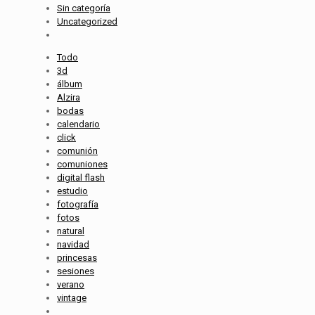
Sin categoría
Uncategorized
Todo
3d
álbum
Alzira
bodas
calendario
click
comunión
comuniones
digital flash
estudio
fotografía
fotos
natural
navidad
princesas
sesiones
verano
vintage