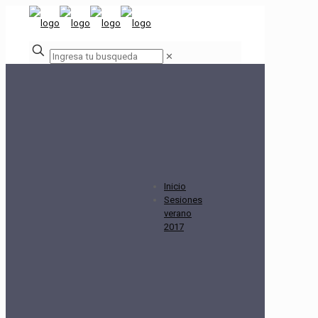
✕
Inicio
Sesiones
verano
2017