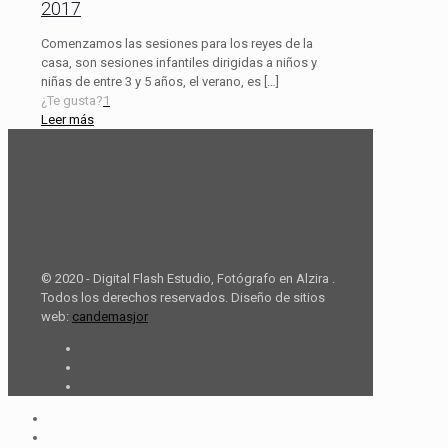
2017
Comenzamos las sesiones para los reyes de la
casa, son sesiones infantiles dirigidas a niños y
niñas de entre 3 y 5 años, el verano, es
[…]
¿Te gusta?
1
Leer más
© 2020 - Digital Flash Estudio, Fotógrafo en Alzira .
Todos los derechos reservados. Diseño de sitios
web:
candemasjor