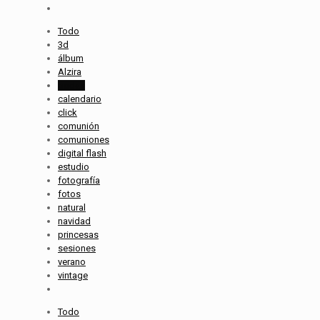
Todo
3d
álbum
Alzira
bodas
calendario
click
comunión
comuniones
digital flash
estudio
fotografía
fotos
natural
navidad
princesas
sesiones
verano
vintage
Todo