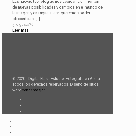
Las nuevas tecnologías nos acercan a un montón
de nuevas posibilidades y cambios en el mundo de
la imagen y en Digital Flash queremos poder
ofrecértelas,
[…]
¿Te gusta?
0
Leer más
© 2020 - Digital Flash Estudio, Fotógrafo en Alzira .
Todos los derechos reservados. Diseño de sitios
web:
candemasjor