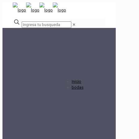
✕
Inicio
bodas